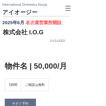
International Orchestra Group
​アイオージー
​2025年6月
名古屋営業所開設
株式会社 I.O.G
​クーリングオフ
物件名 | 50,000/月
ご
相
1時間
1
ご相談は無料
談
時
は
無
料
今すぐ予約